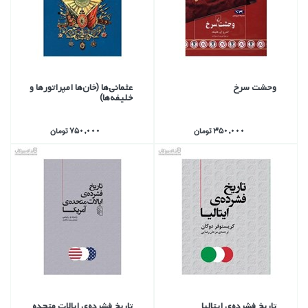
وحشت سرخ
عثماني‌ها (خان‌ها امپراتورها و
خليفه‌ها)
350,000 تومان
750,000 تومان
تاريخ فشرده‌ي ايتاليا
تاريخ فشرده‌ي ايالات متحده