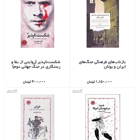
بازتاب‌هاي فرهنگي جنگ‌هاي
شكست‌ناپذير (روايتي از بقا و
ايران و يونان
رستگاري در جنگ جهاني دوم)
1,150,000 تومان
400,000 تومان