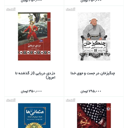
350,000 تومان
350,000 تومان
چنگيزخان در جست و جوي خدا
دزدي دريايي (از گذشته تا
امروز)
795,000 تومان
350,000 تومان