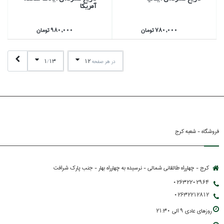
آمريكا
780,000 تومان
980,000 تومان
1
13
12
در هر صفحه
/
فروشگاه - شعبه کرج
کرج - چهارراه طالقانی شمالی - نرسیده به چهارراه بهار - جنب پارك شرافت
02632202964
02632212812
روزهاي عادي 9 الي 21:30