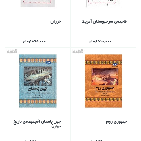
فاجعه‌ي سرخپوستان آمريكا
خزران
590,000 تومان
895,000 تومان
جمهوري روم
چين باستان (مجموعه‌ي تاريخ
جهان)