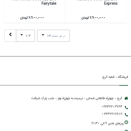
Fairytale
Express
2,900,000 تومان
2,900,000 تومان
1
2
12
در هر صفحه
/
فروشگاه - شعبه کرج
کرج - چهارراه طالقانی شمالی - نرسیده به چهارراه بهار - جنب پارك شرافت
02632202964
02632212812
روزهاي عادي 9 الي 21:30