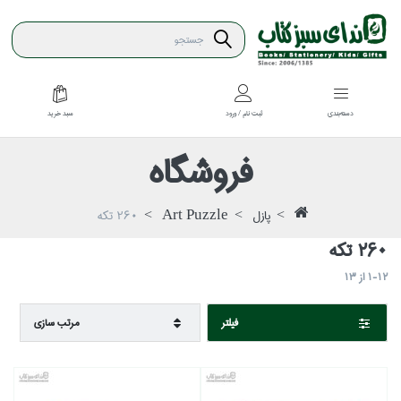
سبد خريد
دسته‌بندي
ثبت نام / ورود
فروشگاه
پازل
Art Puzzle
260 تكه
260 تكه
1-12
از
13
فيلتر
مرتب سازي