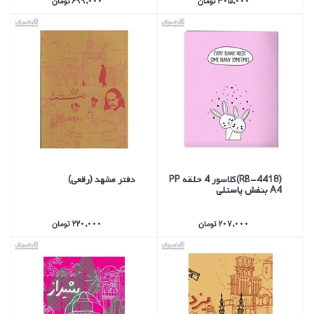
305,000 تومان
699,000 تومان
(RB-4418)كلاسور 4 حلقه PP
دفتر مشهد (رقعي)
A4 بنفش پاستلي
207,000 تومان
220,000 تومان