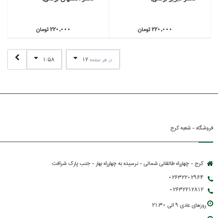
220,000 تومان
220,000 تومان
1
58
12
در هر صفحه
/
فروشگاه - شعبه کرج
کرج - چهارراه طالقانی شمالی - نرسیده به چهارراه بهار - جنب پارك شرافت
02632202964
02632212812
روزهاي عادي 9 الي 21:30