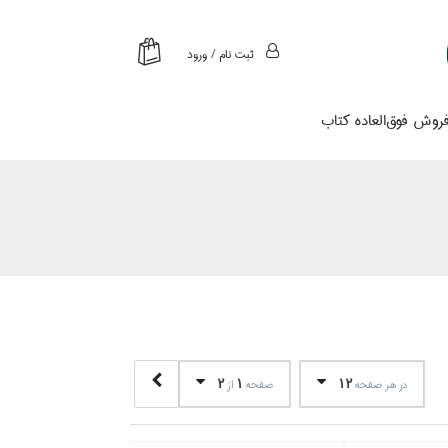
ثبت نام / ورود
روش فوق‌العاده كتاب
2
1
12
در هر صفحه
صفحه
از