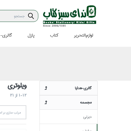
لوازم‌التحرير
كتاب
پازل
گالري-ه
ويلوتري
گالري-هدايا
1-12
از
21
مجسمه
مرتب سازي بر 
ديزني