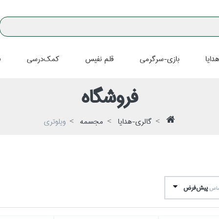
دايا
بازي-سرگرمي
قلم نفيس
كمك‌درسي
ف
فروشگاه
گالري-هدايا
مجسمه
ويلوتري
پيش‌فرض
اساس