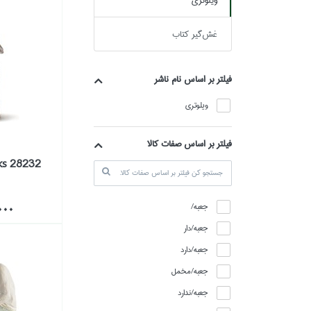
ويلوتري
غش‌گير كتاب
فيلتر بر اساس نام ناشر
ويلوتري
فیلتر بر اساس صفات کالا
ks 28232
جعبه/
0,000
جعبه/دار
جعبه/دارد
جعبه/مخمل
جعبه/ندارد