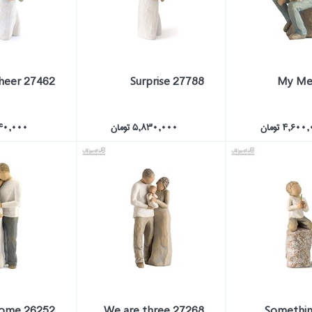
27462 Good Cheer
27788 Surprise
My Me
4,60 تومان
5,830,000 تومان
4,240,000 
ome 26252
27268 We are three
27269 Somethi