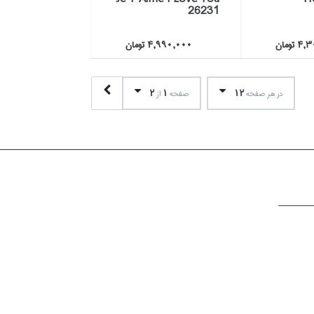
26231
تومان
4,990,000 تومان
2
1
12
در هر صفحه
صفحه
از