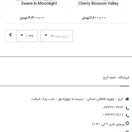
Swans In Moonlight
Cherry Blossom Valley
6,600,000 تومان
3,300,000 تومان
1
35
12
در هر صفحه
/
فروشگاه - شعبه کرج
کرج - چهارراه طالقانی شمالی - نرسیده به چهارراه بهار - جنب پارك شرافت
02632202964
02632212812
روزهاي عادي 9 الي 21:30