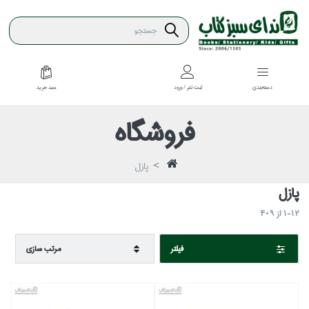
سبد خريد
دسته‌بندي
ثبت نام / ورود
فروشگاه
پازل
پازل
1-12
از
409
فيلتر
مرتب سازي