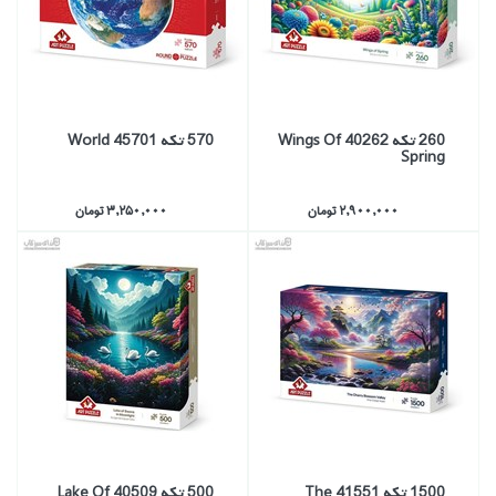
260 تكه 40262 Wings Of
570 تكه 45701 World
Spring
2,900,000 تومان
3,250,000 تومان
1500 تكه 41551 The
500 تكه 40509 Lake Of