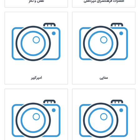
انتشارات فرهنگسراي ميردشتي
نقش و نگار
سنايي
اميركبير