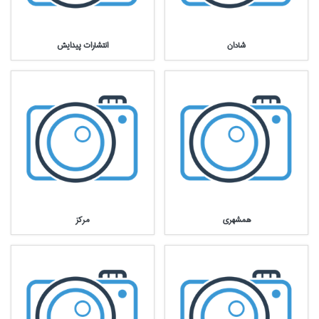
شادان
انتشارات پيدايش
همشهري
مركز