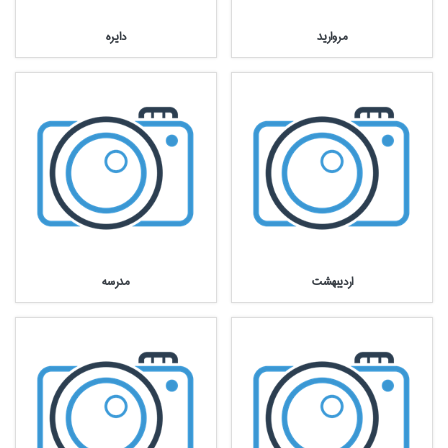
مرواريد
دايره
ارديبهشت
مدرسه