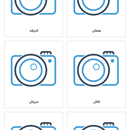
هستان
انديشه
تلاش
سروش