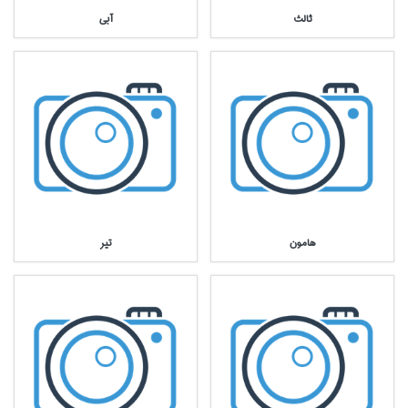
ثالث
آبي
هامون
تير