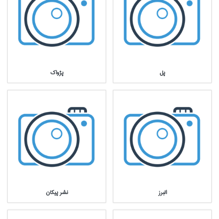
پل
پژواك
البرز
نشر پيكان