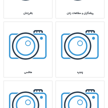
روشنگران و مطالعات زنان
بافرزندان
پنجره
هاشمي