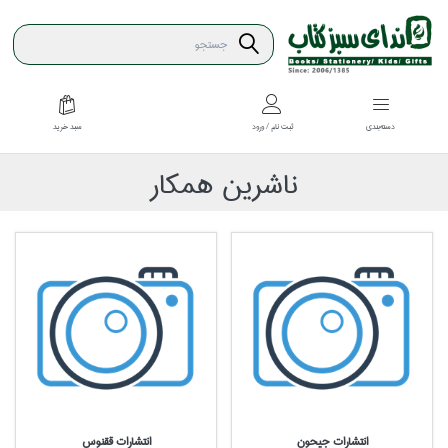
سبد خريد
دسته‌بندي
ثبت نام / ورود
ناشرين همكار
انتشارات جيحون
انتشارات ققنوس