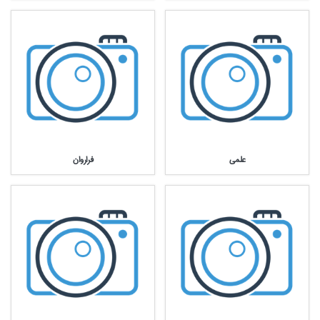
علمي
فراروان