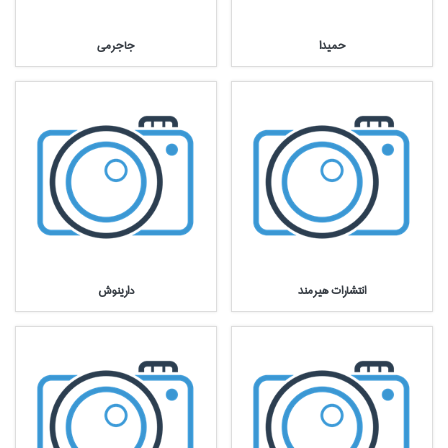
حميدا
جاجرمي
انتشارات هيرمند
دارينوش