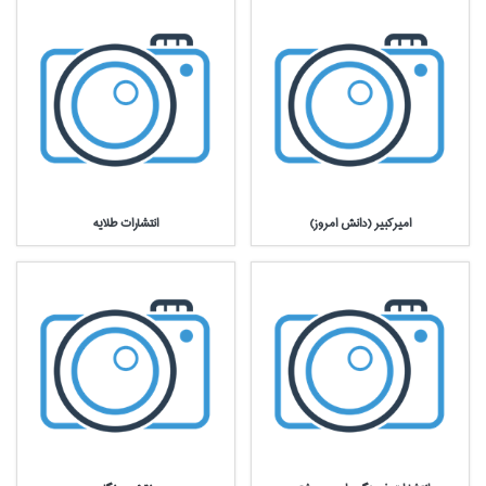
اميركبير (دانش امروز)
انتشارات طلايه