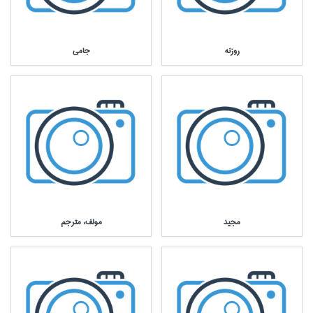
روزنه
جامي
مجيد
مولف، مترجم