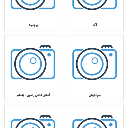
آگه
ورجاوند
مهرانديش
آستان قدس رضوي - به‌نشر