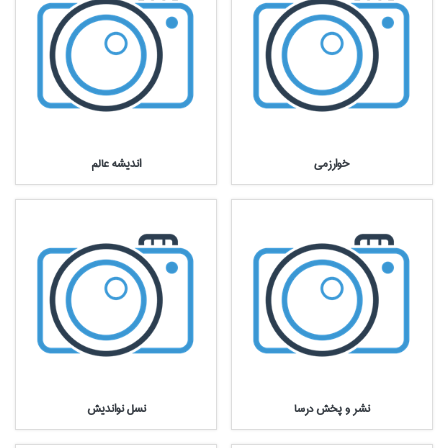
خوارزمي
انديشه عالم
نشر و پخش درسا
نسل نوانديش