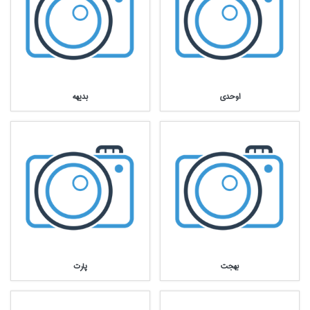
اوحدي
بديهه
بهجت
پارت