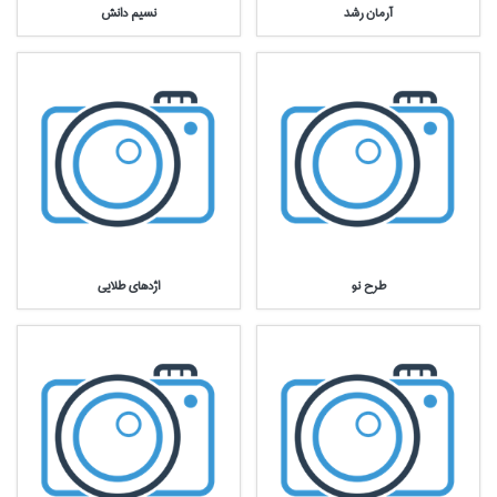
آرمان رشد
نسيم دانش
طرح نو
اژدهاي طلايي