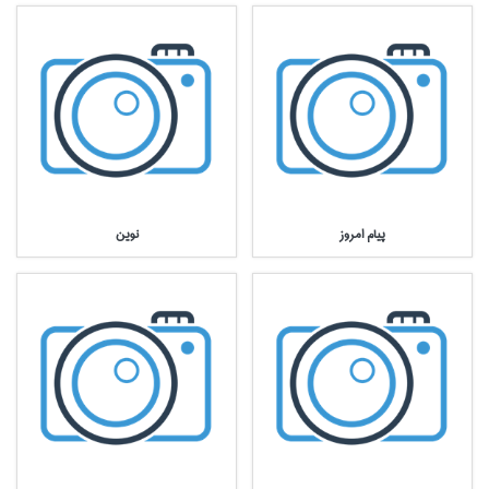
پيام امروز
نوين