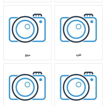
اشاره
سپنج