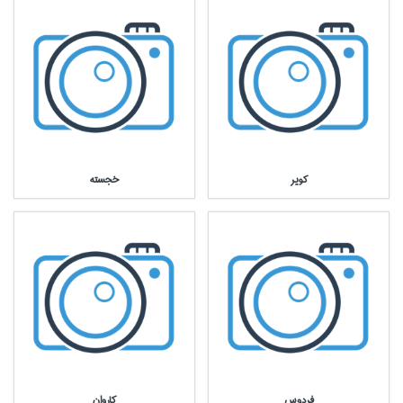
كوير
خجسته
فردوس
كاروان