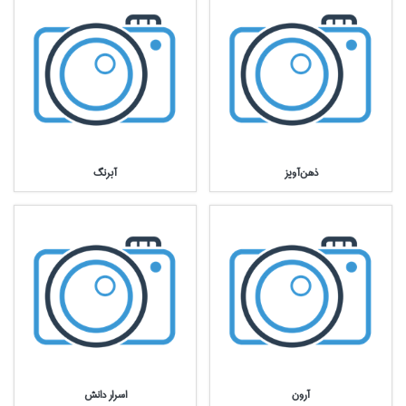
ذهن‌آويز
آبرنگ
آرون
اسرار دانش