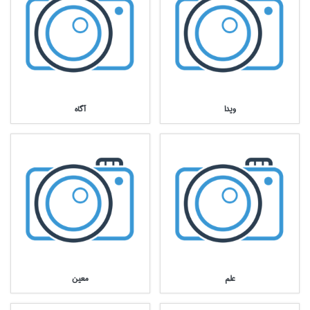
ويدا
آگاه
علم
معين