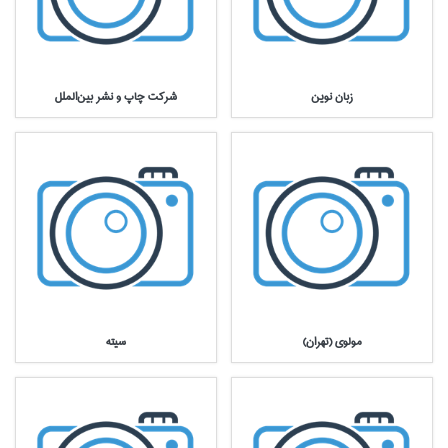
زبان نوين
شركت چاپ و نشر بين‌الملل
مولوي (تهران)
سيته