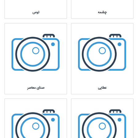
چشمه
توس
عطايي
صداي معاصر