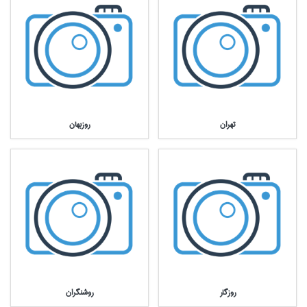
تهران
روزبهان
روزگار
روشنگران