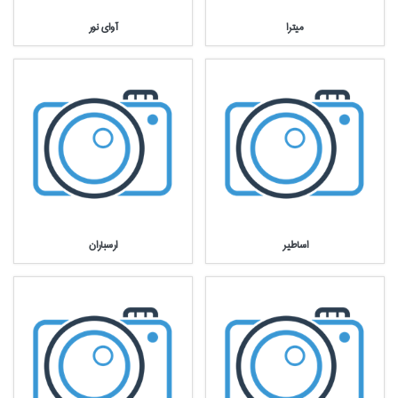
ميترا
آواي نور
اساطير
ارسباران