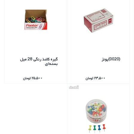
(0020)پونز
گيره كاغذ رنگي 28 ميل
بسته‌اي
23,500 تومان
25,500 تومان