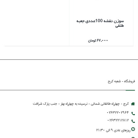
سوزن نقشه 100عددي جعبه
طلقي
67,000 تومان
فروشگاه - شعبه کرج
کرج - چهارراه طالقانی شمالی - نرسیده به چهارراه بهار - جنب پارك شرافت
02632202964
02632212812
روزهاي عادي 9 الي 21:30