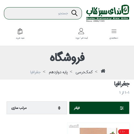
سبد خريد
دسته‌بندي
ثبت نام / ورود
فروشگاه
كمك‌درسي
پايه دوازدهم
جغرافيا
جغرافيا
1-1
از
1
فيلتر
مرتب سازي
10 %