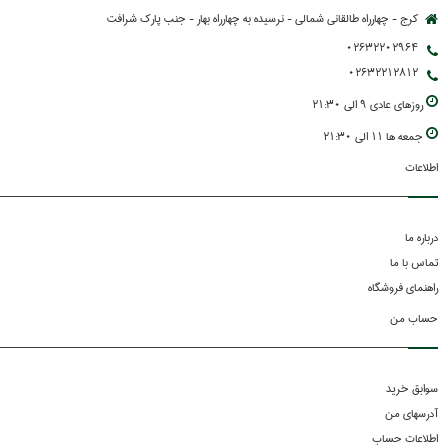
کرج - چهارراه طالقانی شمالی - نرسیده به چهارراه بهار - جنب پارك شرافت
02632202964
02632212812
روزهاي عادي 9 الي 21:30
جمعه ها 11 الي 21:30
اطلاعات
درباره ما
تماس با ما
راهنمای فروشگاه
حساب من
سوابق خرید
آدرسهای من
اطلاعات حساب