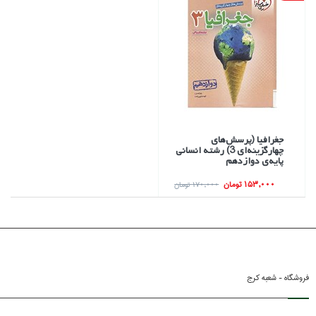
جغرافيا (پرسش‌هاي
چهارگزينه‌اي 3) رشته انساني
پايه‌ي دوازدهم
153,000 تومان
170,000 تومان
فروشگاه - شعبه کرج