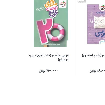
م (شب امتحان)
عربي هشتم (ماجراهاي من و
درسام)
89, تومان
240,000 تومان