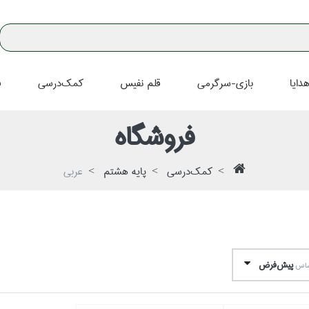
دايا
بازي-سرگرمي
قلم نفيس
كمك‌درسي
ف
فروشگاه
كمك‌درسي
پايه هشتم
عربي
پيش‌فرض
اساس