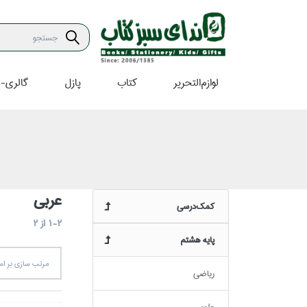
لوازم‌التحرير
كتاب
پازل
گالري-ه
عربي
كمك‌درسي
1-2
از
2
پايه هشتم
مرتب سازي بر 
رياضي