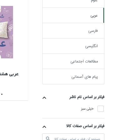
علوم
عربي
فارسي
انگليسي
مطالعات اجتماعي
عربي هشت
پيام هاي آسماني
000
فيلتر بر اساس نام ناشر
خيلي سبز
فیلتر بر اساس صفات کالا