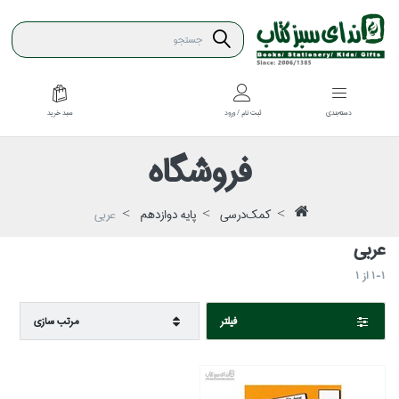
سبد خريد
دسته‌بندي
ثبت نام / ورود
فروشگاه
كمك‌درسي
پايه دوازدهم
عربي
عربي
1-1
از
1
فيلتر
مرتب سازي