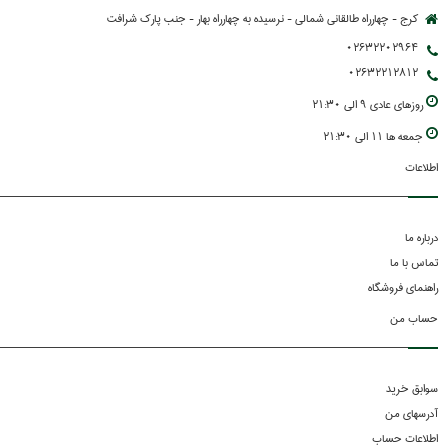
کرج - چهارراه طالقانی شمالی - نرسیده به چهارراه بهار - جنب پارك شرافت
02632202964
02632212812
روزهاي عادي 9 الي 21:30
جمعه ها 11 الي 21:30
اطلاعات
درباره ما
تماس با ما
راهنمای فروشگاه
حساب من
سوابق خرید
آدرسهای من
اطلاعات حساب