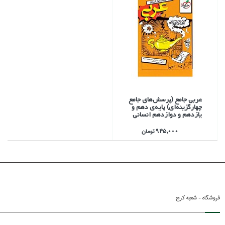
عربي جامع (پرسش‌هاي جامع
چهارگزينه‌اي) پايه‌ي دهم و
يازدهم و دوازدهم انساني
945,000 تومان
فروشگاه - شعبه کرج