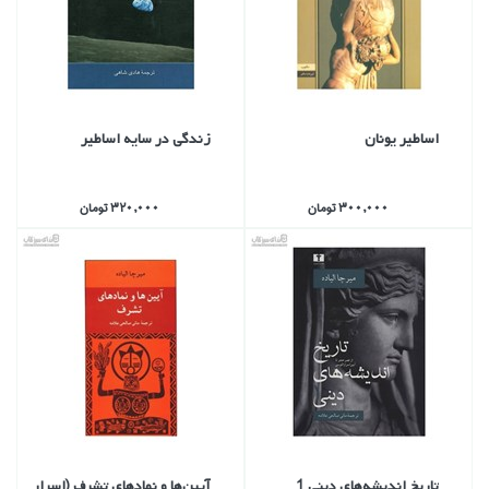
اساطير يونان
زندگي در سايه اساطير
300,000 تومان
320,000 تومان
تاريخ انديشه‌هاي ديني 1
آيين‌ها و نمادهاي تشرف (اسرار