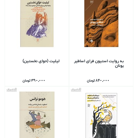
به روايت استيون فراي اساطير
ليليت (حواي نخستين)
يونان
840,000 تومان
390,000 تومان