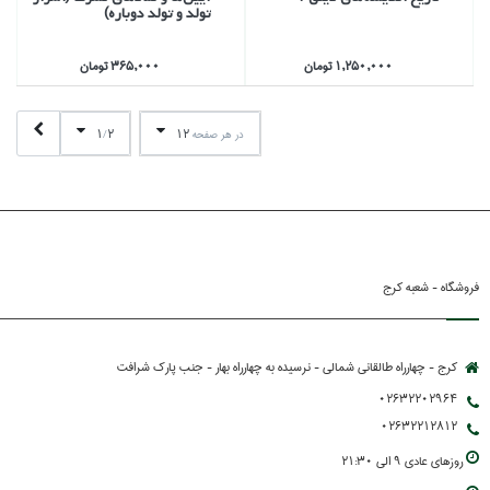
تولد و تولد دوباره)
1,250,000 تومان
365,000 تومان
1
2
12
در هر صفحه
/
فروشگاه - شعبه کرج
کرج - چهارراه طالقانی شمالی - نرسیده به چهارراه بهار - جنب پارك شرافت
02632202964
02632212812
روزهاي عادي 9 الي 21:30