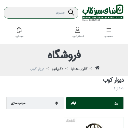
سبد خريد
دسته‌بندي
ثبت نام / ورود
فروشگاه
گالري-هدايا
دكوراتيو
ديوار كوب
ديوار كوب
1-1
از
1
فيلتر
مرتب سازي