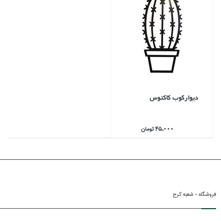
ديواركوب كاكتوس
45,000 تومان
فروشگاه - شعبه کرج