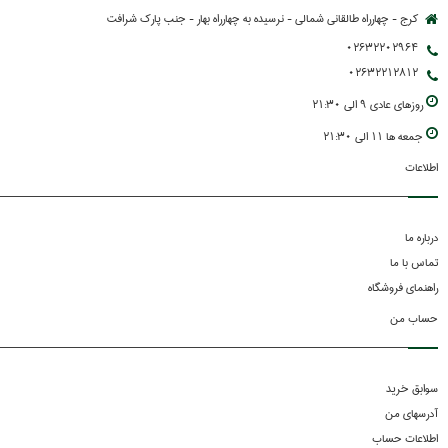
کرج - چهارراه طالقانی شمالی - نرسیده به چهارراه بهار - جنب پارك شرافت
02632202964
02632212812
روزهاي عادي 9 الي 21:30
جمعه ها 11 الي 21:30
اطلاعات
درباره ما
تماس با ما
راهنمای فروشگاه
حساب من
سوابق خرید
آدرسهای من
اطلاعات حساب