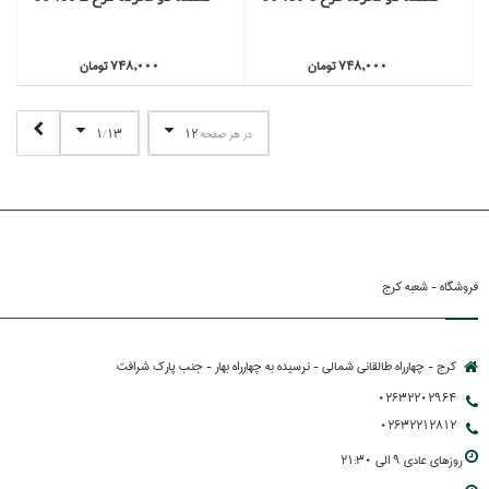
748,000 تومان
748,000 تومان
1
13
12
در هر صفحه
/
فروشگاه - شعبه کرج
کرج - چهارراه طالقانی شمالی - نرسیده به چهارراه بهار - جنب پارك شرافت
02632202964
02632212812
روزهاي عادي 9 الي 21:30