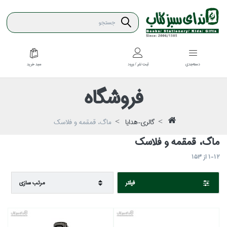
سبد خريد
دسته‌بندي
ثبت نام / ورود
فروشگاه
گالري-هدايا
ماگ، قمقمه و فلاسك
ماگ، قمقمه و فلاسك
1-12
از
153
فيلتر
مرتب سازي