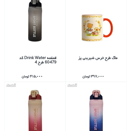
ماگ طرح خرس شيريني پز
قمقمه Drink Water كد
60479 طرح 4
397,000 تومان
415,000 تومان