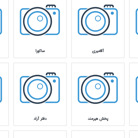
آقاميري
ساكورا
پخش هيرمند
دفتر آراد