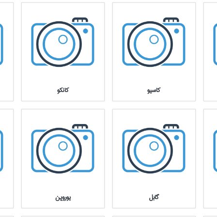
كاسيو
كانكو
گابل
يوروپن