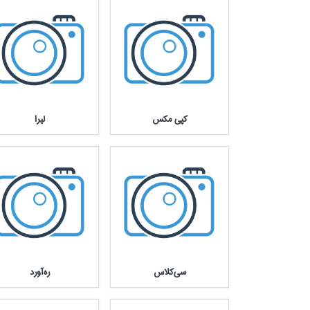
كپي مكس
ليرا
سي‌كلاس
ره‌آورد