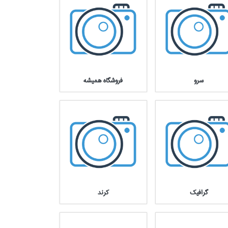
سرو
فروشگاه هميشه
گرافيك
كرند