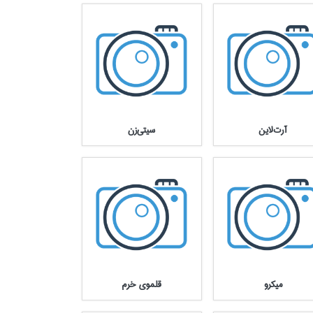
آرت‌لاين
سيتي‌زن
ميكرو
قلموي خرم