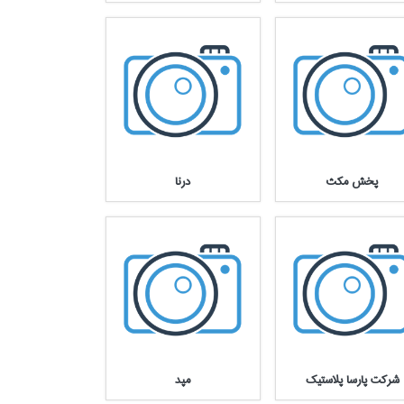
پخش مكث
درنا
شركت پارسا پلاستيك
مپد