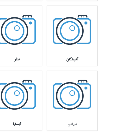
آفرينگان
نظر
سپاس
آبسارا