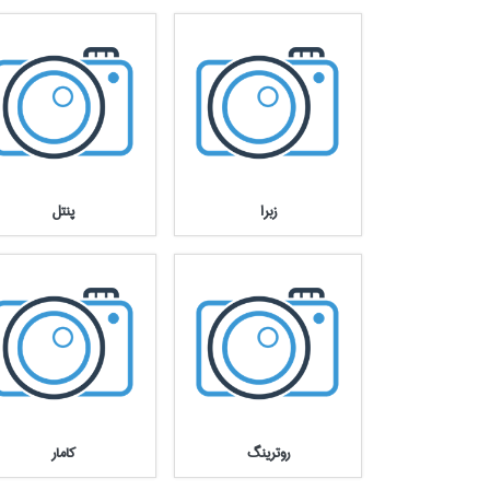
زبرا
پنتل
روترينگ
كامار