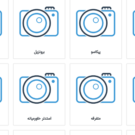
پيكاسو
برونزيل
متفرقه
استدلر خاورميانه