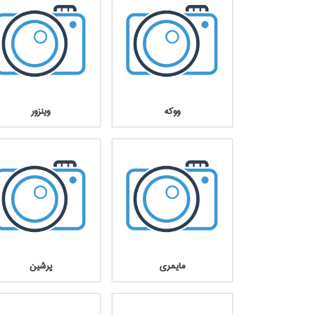
ووكه
وينزور
مايمري
پرشين