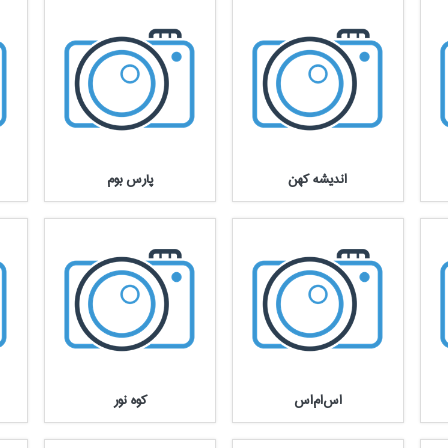
انديشه كهن
پارس بوم
اس‌ام‌اس
كوه نور