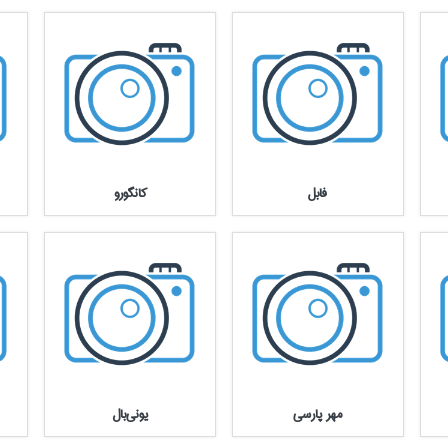
فابل
كانگورو
مهر پارسي
يوني‌بال