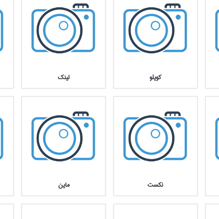
كويلو
لينك
نكست
ماين