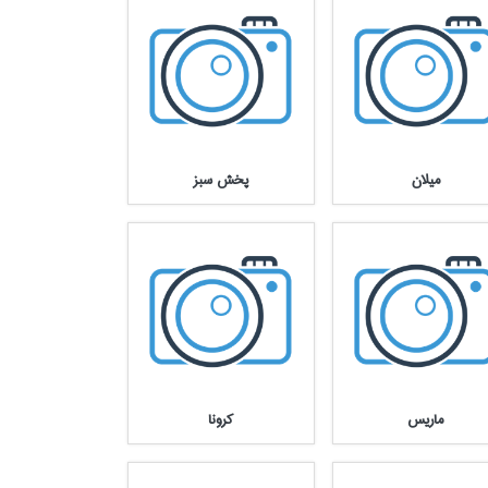
ميلان
پخش سبز
ماريس
كرونا