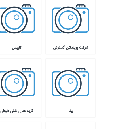
شركت پويندگان گسترش
كليپس
بيفا
گروه هنري نقش طوطي