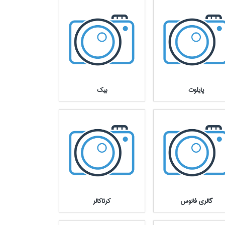
پايلوت
بيك
گالري فانوس
كرتاكالر