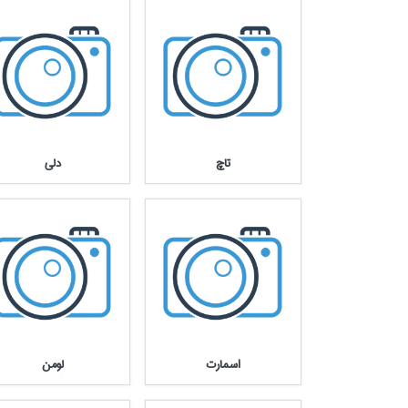
تاچ
دلي
اسمارت
لومن