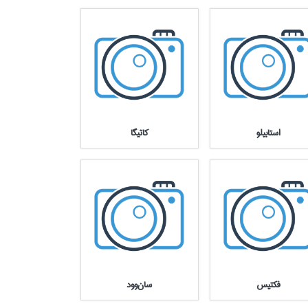
استابيلو
كاتيگا
فكتيس
سان‌وود