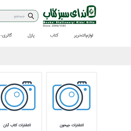
لوازم‌التحرير
كتاب
پازل
گالري-ه
انتشارات جيحون
انتشارات كتاب آبان