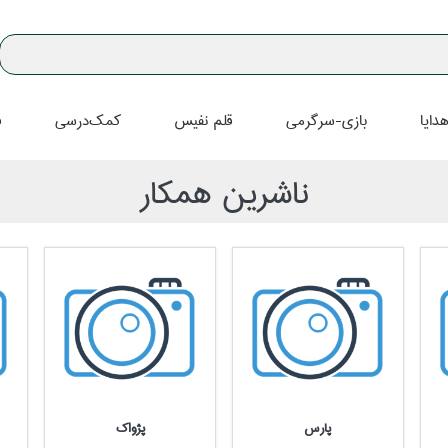
دايا
بازي-سرگرمي
قلم نفيس
كمك‌درسي
ف
ناشرين همكار
پارس
پژواك