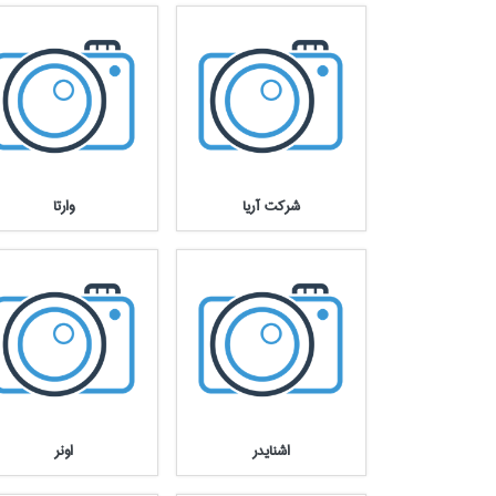
شركت آريا
وارتا
اشنايدر
اونر