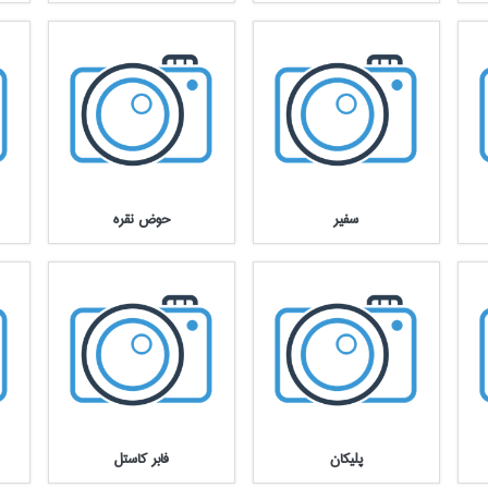
سفير
حوض نقره
پليكان
فابر كاستل