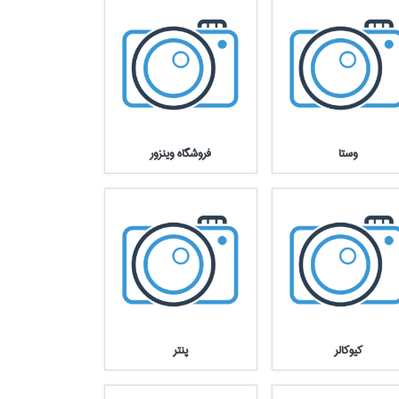
وستا
فروشگاه وينزور
كيوكالر
پنتر