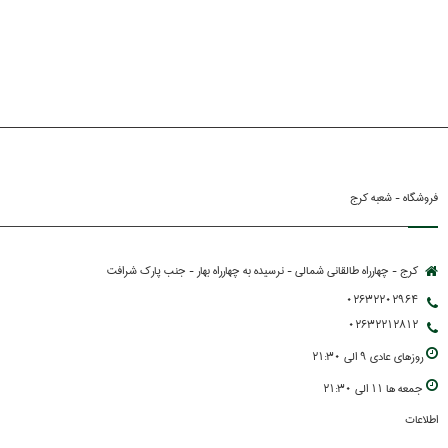
فروشگاه - شعبه کرج
کرج - چهارراه طالقانی شمالی - نرسیده به چهارراه بهار - جنب پارك شرافت
02632202964
02632212812
روزهاي عادي 9 الي 21:30
جمعه ها 11 الي 21:30
اطلاعات