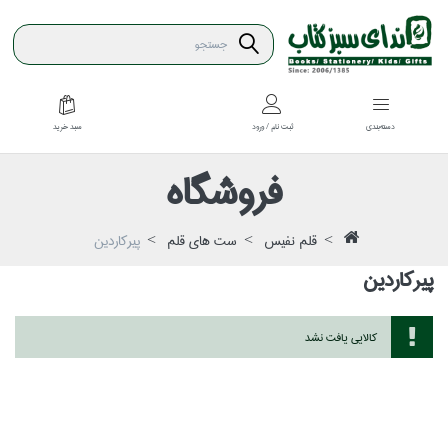
سبد خريد
دسته‌بندي
ثبت نام / ورود
فروشگاه
قلم نفيس
ست هاي قلم
پيركاردين
پيركاردين
كالايي يافت نشد