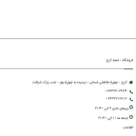
فروشگاه - شعبه کرج
کرج - چهارراه طالقانی شمالی - نرسیده به چهارراه بهار - جنب پارك شرافت
02632202964
02632212812
روزهاي عادي 9 الي 21:30
جمعه ها 11 الي 21:30
اطلاعات