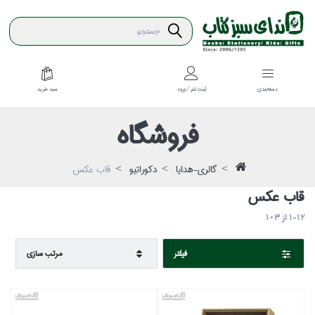
سبد خريد
دسته‌بندي
ثبت نام / ورود
فروشگاه
گالري-هدايا
دكوراتيو
قاب عكس
قاب عكس
1-12
از
103
فيلتر
مرتب سازي