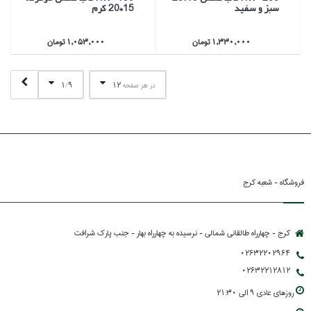
سبز و سفيد
15*20 كرم
1,330,000 تومان
1,053,000 تومان
1
9
12
در هر صفحه
/
فروشگاه - شعبه کرج
کرج - چهارراه طالقانی شمالی - نرسیده به چهارراه بهار - جنب پارك شرافت
02632202964
02632212812
روزهاي عادي 9 الي 21:30