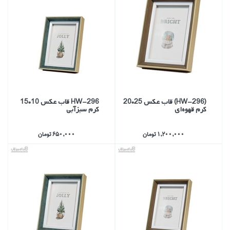
(HW-296) قاب عكس 25*20
HW-296 قاب عكس 10*15
كرم قهوه‌اي
كرم سبزآبي
1,200,000 تومان
650,000 تومان