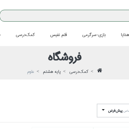
دايا
بازي-سرگرمي
قلم نفيس
كمك‌درسي
ف
فروشگاه
كمك‌درسي
پايه هشتم
علوم
پيش‌فرض
اساس