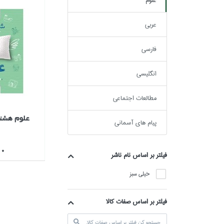
علوم
عربي
فارسي
انگليسي
مطالعات اجتماعي
علوم هشت
پيام هاي آسماني
000
فيلتر بر اساس نام ناشر
خيلي سبز
فیلتر بر اساس صفات کالا