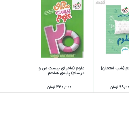
م (شب امتحان)
علوم (ماجراي بيست من و
درسام) پايه‌ي هشتم
99, تومان
330,000 تومان