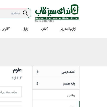
لوازم‌التحرير
كتاب
پازل
گالري-ه
علوم
كمك‌درسي
1-2
از
2
پايه هشتم
مرتب سازي بر 
رياضي