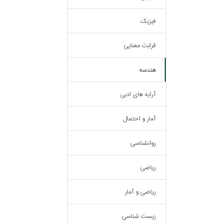
فيزيك
قرابت معنايي
هندسه
آرايه هاي ادبي
آمار و احتمال
روانشناسي
رياضي
رياضي و آمار
زيست شناسي