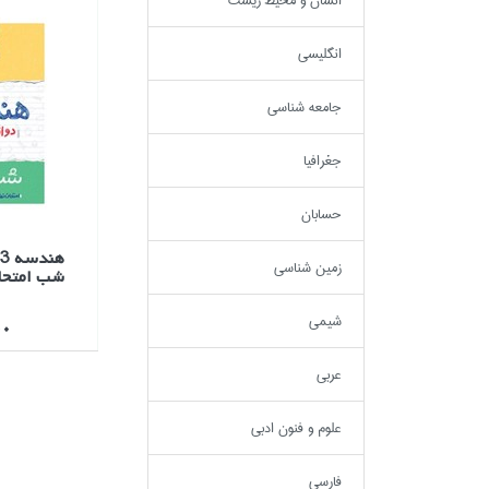
انسان و محيط زيست
انگليسي
جامعه شناسي
جغرافيا
حسابان
زمين شناسي
شب امتحا
شيمي
000
عربي
علوم و فنون ادبي
فارسي