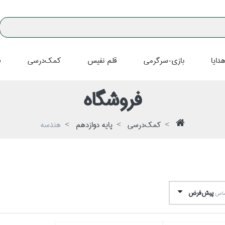
دايا
بازي-سرگرمي
قلم نفيس
كمك‌درسي
ف
فروشگاه
كمك‌درسي
پايه دوازدهم
هندسه
پيش‌فرض
اساس