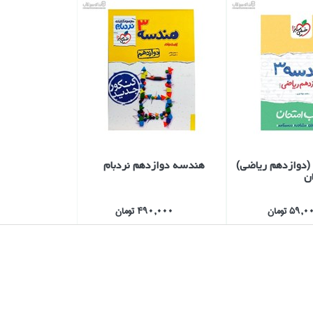
هندسه 3 (دوازدهم رياضي)
هندسه دوازدهم نردبام
ن
59, تومان
490,000 تومان