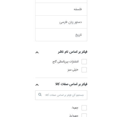
فلسفه
دستور زبان فارسي
تاريخ
فيلتر بر اساس نام ناشر
انتشارات بين‌المللي گاج
خيلي سبز
فیلتر بر اساس صفات کالا
جعبه/
جعبه/دار