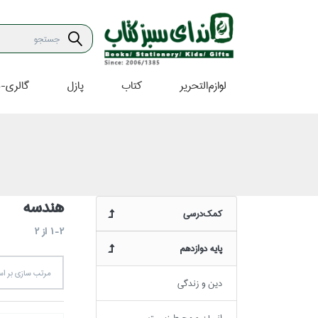
لوازم‌التحرير
كتاب
پازل
گالري-ه
هندسه
كمك‌درسي
1-2
از
2
پايه دوازدهم
مرتب سازي بر 
دين و زندگي