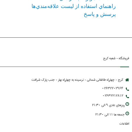
راهنماي استفاده از ليست علاقه‌مندي‌ها
پرسش و پاسخ
فروشگاه - شعبه کرج
کرج - چهارراه طالقانی شمالی - نرسیده به چهارراه بهار - جنب پارك شرافت
02632202964
02632212812
روزهاي عادي 9 الي 21:30
جمعه ها 11 الي 21:30
اطلاعات