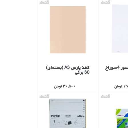
(X1) كاغذ كلاسور 4سوراخ
كاغذ پارس A3 (بسته‌اي)
30 برگي
ومان
36,500 تومان