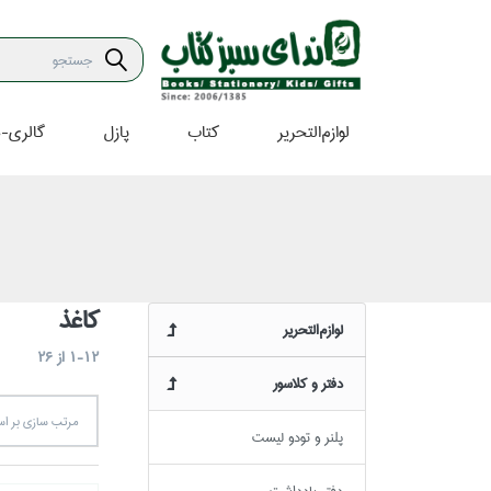
لوازم‌التحرير
كتاب
پازل
گالري-ه
كاغذ
لوازم‌التحرير
1-12
از
26
دفتر و كلاسور
مرتب سازي بر 
پلنر و تودو ليست