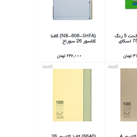
(1051)استيك‌نت 5 رنگ
(NB-606-SHFA) كاغذ
كلاسور 26 سوراخ
مان
246,000 تومان
(6240) كاغذ كلاسور 4
(6640) كاغذ كلاسور 26