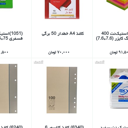
(SK390) استيك‌نت 400
كاغذ A4 خطدار 50 برگي
فسفري 75*75 اسكاي
91, تومان
70,000 تومان
31,500 تو
1) استيك نت سفيد
(6340) كاغذ كلاسور 6