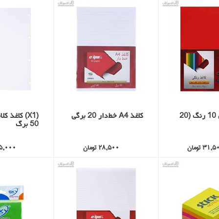
كاغذ رنگي 10 رنگ (20
كاغذ A4 خط‌‌دار 20 برگي
50 برگ
31, تومان
28,500 تومان
125,000 ت