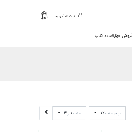
ثبت نام / ورود
روش فوق‌العاده كتاب
3
1
12
در هر صفحه
صفحه
از