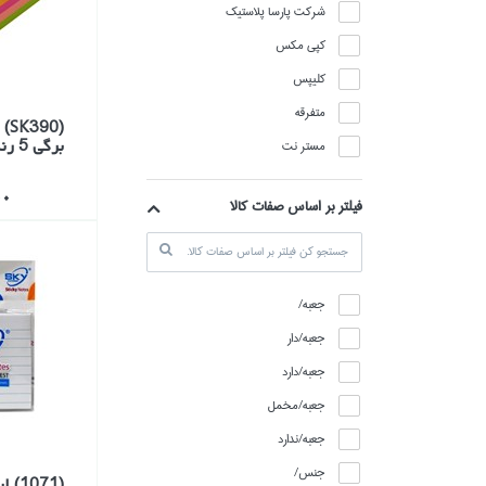
شركت پارسا پلاستيك
كپي مكس
كليپس
متفرقه
برگي 5 رنگ كايزر (7.6*7.6)
مستر نت
500
فیلتر بر اساس صفات کالا
جعبه/
جعبه/دار
جعبه/دارد
جعبه/مخمل
جعبه/ندارد
جنس/
(071