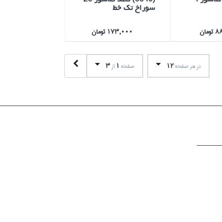
سوراخ تك خط
مان
173,000 تومان
3
1
12
در هر صفحه
صفحه
از