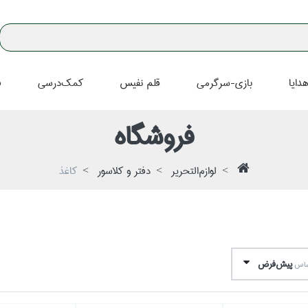
دايا
بازي-سرگرمي
قلم نفيس
كمك‌درسي
ف
فروشگاه
لوازم‌التحرير
دفتر و كلاسور
كاغذ
پيش‌فرض
اساس