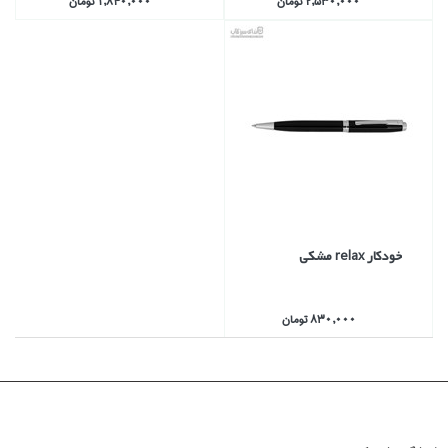
2,530,000 تومان
1,840,000 تومان
خودكار relax مشكي
830,000 تومان