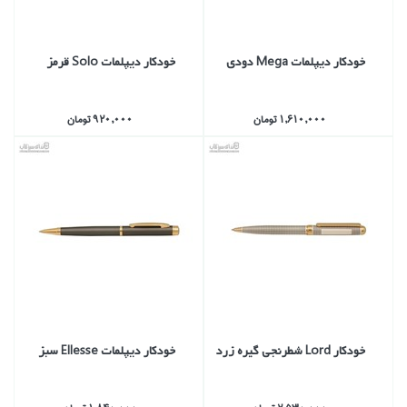
خودكار ديپلمات Mega دودي
خودكار ديپلمات Solo قرمز
1,610,000 تومان
920,000 تومان
خودكار Lord شطرنجي گيره زرد
خودكار ديپلمات Ellesse سبز