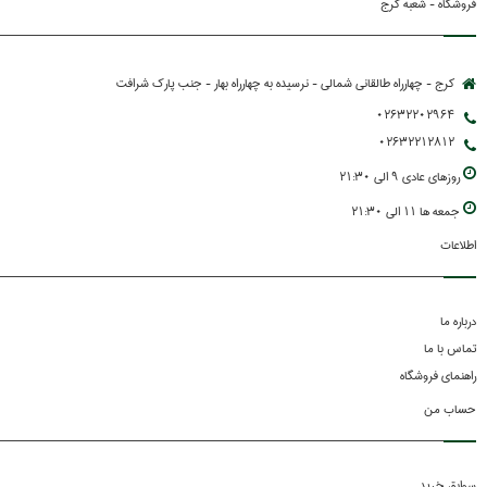
فروشگاه - شعبه کرج
کرج - چهارراه طالقانی شمالی - نرسیده به چهارراه بهار - جنب پارك شرافت
02632202964
02632212812
روزهاي عادي 9 الي 21:30
جمعه ها 11 الي 21:30
اطلاعات
درباره ما
تماس با ما
راهنمای فروشگاه
حساب من
سوابق خرید