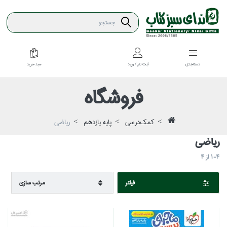
سبد خريد
دسته‌بندي
ثبت نام / ورود
فروشگاه
كمك‌درسي
پايه يازدهم
رياضي
رياضي
1-4
از
4
فيلتر
مرتب سازي