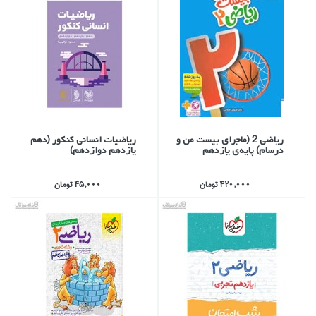
رياضي 2 (ماجراي بيست من و
رياضيات انساني كنكور (دهم
درسام) پايه‌ي يازدهم
يازدهم دوازدهم)
420,000 تومان
45,000 تومان