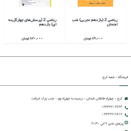
رياضي 2 (يازدهم تجربي) شب
رياضي 2 (پرسش‌هاي چهارگزينه
امتحان
اي) يازدهم
89,000 تومان
820,000 تومان
فروشگاه - شعبه کرج
کرج - چهارراه طالقانی شمالی - نرسیده به چهارراه بهار - جنب پارك شرافت
02632202964
02632212812
روزهاي عادي 9 الي 21:30