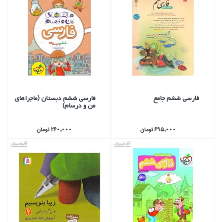
فارسي ششم جامع
فارسي ششم دبستان (ماجراهاي
من و درسام)
695,000 تومان
260,000 تومان