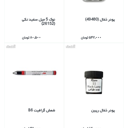
پودر ذغال (49480)
نوك 5 ميل سفيد تكي
(26152)
542,000 تومان
80,500 تومان
پودر ذغال رپين
شمش گرافيت B6