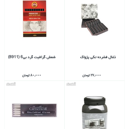
ذغال فشرده تكي پژواك
شمش گرافيت گرد بي6 (8911)
27,000 تومان
80,000 تومان