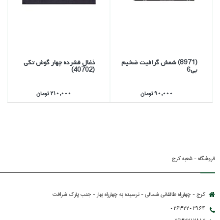
(8971) شمش گرافيت ضخيم
ذغال فشرده چهار گوش تكي
بي6
(40702)
90,000 تومان
210,000 تومان
فروشگاه - شعبه کرج
کرج - چهارراه طالقانی شمالی - نرسیده به چهارراه بهار - جنب پارك شرافت
02632202964