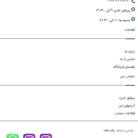
02632212812
روزهاي عادي 9 الي 21:30
جمعه ها 11 الي 21:30
اطلاعات
درباره ما
تماس با ما
راهنمای فروشگاه
حساب من
سوابق خرید
آدرسهای من
اطلاعات حساب
طراحي و توسعه :
یکم سافت