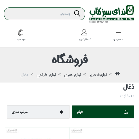
سبد خريد
دسته‌بندي
ثبت نام / ورود
فروشگاه
لوازم‌التحرير
لوازم هنري
لوازم طراحي
ذغال
ذغال
1-10
از
10
فيلتر
مرتب سازي