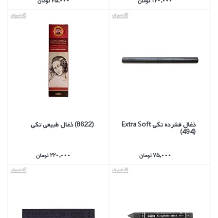
120,000 تومان
45,000 تومان
ذغال فشرده تكي Extra Soft
(8622) ذغال طبيعي تكي
(494)
75,000 تومان
220,000 تومان