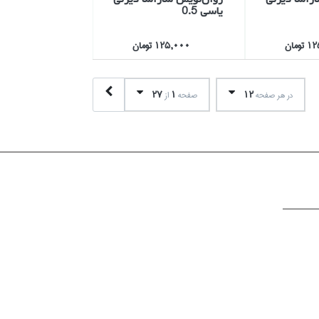
ياسي 0.5
ومان
125,000 تومان
27
1
12
در هر صفحه
صفحه
از