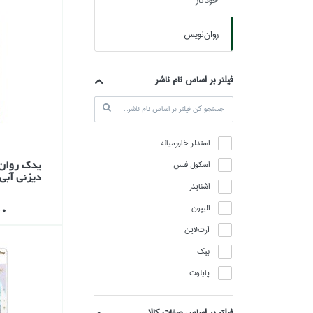
خودكار
روان‌نويس
فيلتر بر اساس نام ناشر
استدلر خاورميانه
يدك روان
اسكول فنس
ديزني آبي .5
اشنايدر
اليپون
000
آرت‌لاين
بيك
پايلوت
پنتر
فیلتر بر اساس صفات کالا