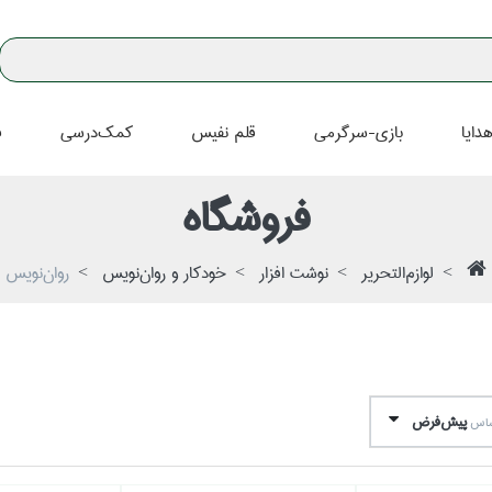
دايا
بازي-سرگرمي
قلم نفيس
كمك‌درسي
ف
فروشگاه
لوازم‌التحرير
نوشت افزار
خودكار و روان‌نويس
روان‌نويس
پيش‌فرض
اساس