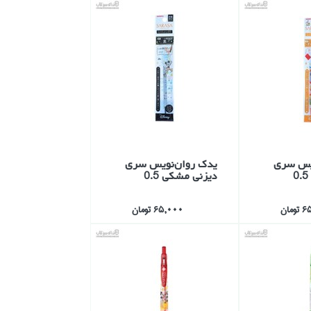
يس سري
يدك روان‌نويس سري
ديزني مشكي 0.5
مان
65,000 تومان