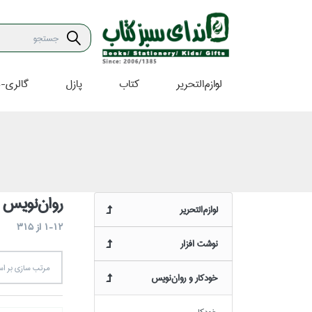
لوازم‌التحرير
كتاب
پازل
گالري-ه
روان‌نويس
لوازم‌التحرير
1-12
از
315
نوشت افزار
مرتب سازي بر 
خودكار و روان‌نويس