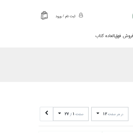
ثبت نام / ورود
روش فوق‌العاده كتاب
27
1
12
در هر صفحه
صفحه
از