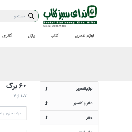
لوازم‌التحرير
كتاب
پازل
گالري-ه
60 برگ
لوازم‌التحرير
1-7
از
7
دفتر و كلاسور
مرتب سازي بر 
دفتر