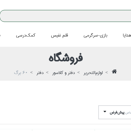
دايا
بازي-سرگرمي
قلم نفيس
كمك‌درسي
ف
فروشگاه
لوازم‌التحرير
دفتر و كلاسور
دفتر
60 برگ
پيش‌فرض
اساس