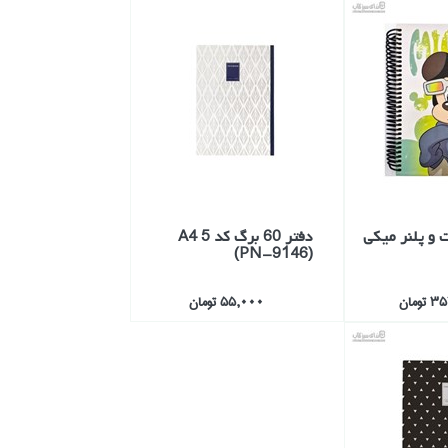
 و پلنر ميكي
دفتر 60 برگ كد 5 A4
(PN-9146)
ومان
55,000 تومان