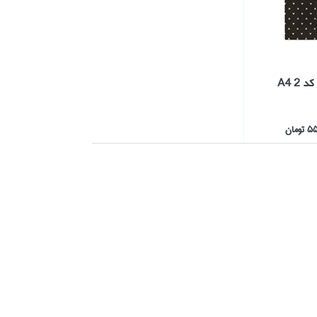
دفتر 60 برگ كد 2 A4
مان