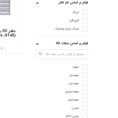
فيلتر بر اساس نام ناشر
آبرنگ
آفرينگان
شركت پارسا پلاستيك
N-9146)
فیلتر بر اساس صفات کالا
000
جعبه/
جعبه/دار
جعبه/دارد
جعبه/مخمل
جعبه/ندارد
جنس/
جنس/pvc