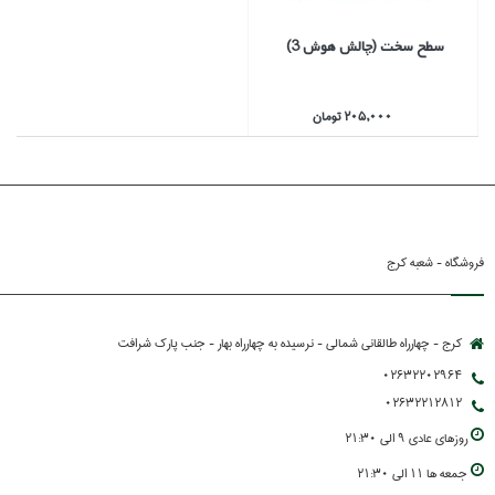
سطح سخت (چالش هوش 3)
205,000 تومان
فروشگاه - شعبه کرج
کرج - چهارراه طالقانی شمالی - نرسیده به چهارراه بهار - جنب پارك شرافت
02632202964
02632212812
روزهاي عادي 9 الي 21:30
جمعه ها 11 الي 21:30