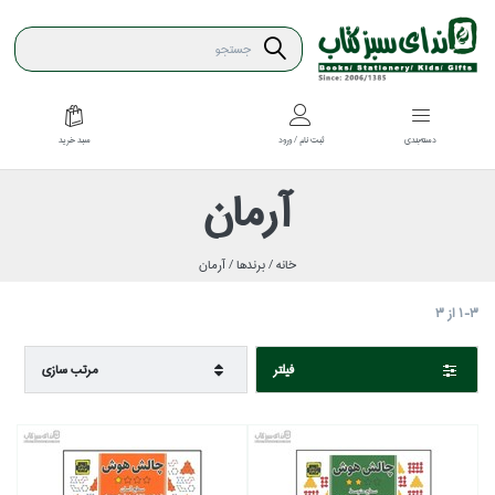
سبد خريد
دسته‌بندي
ثبت نام / ورود
آرمان
خانه /
برندها /
آرمان
1-3
از
3
فيلتر
مرتب سازي