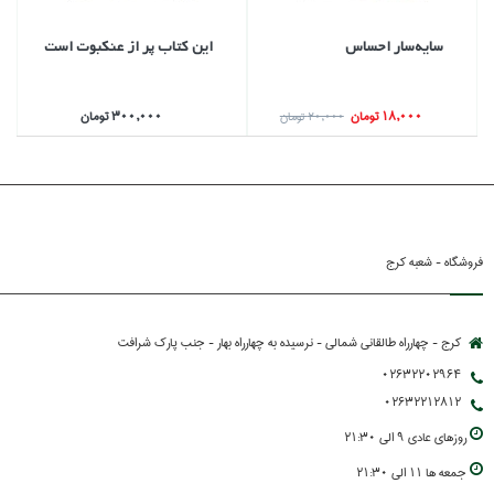
سايه‌سار احساس
اين كتاب پر از عنكبوت است
18,000 تومان
300,000 تومان
20,000 تومان
فروشگاه - شعبه کرج
کرج - چهارراه طالقانی شمالی - نرسیده به چهارراه بهار - جنب پارك شرافت
02632202964
02632212812
روزهاي عادي 9 الي 21:30
جمعه ها 11 الي 21:30