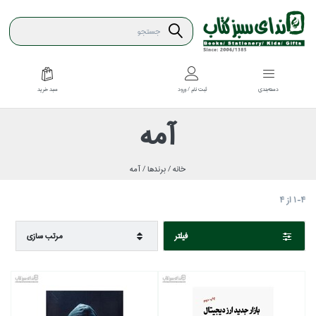
سبد خريد
دسته‌بندي
ثبت نام / ورود
آمه
خانه /
برندها /
آمه
1-4
از
4
فيلتر
مرتب سازي