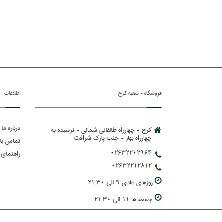
فروشگاه - شعبه کرج
اطلاعات
درباره ما
کرج - چهارراه طالقانی شمالی - نرسیده به
چهارراه بهار - جنب پارك شرافت
تماس با 
02632202964
راهنمای 
02632212812
روزهاي عادي 9 الي 21:30
جمعه ها 11 الي 21:30