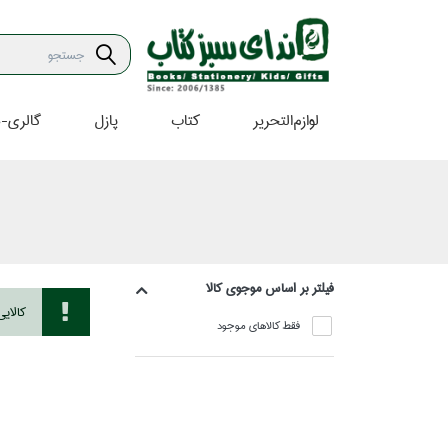
لوازم‌التحرير
كتاب
پازل
گالري-ه
فيلتر بر اساس موجوي كالا
كالاي
فقط كالاهاي موجود