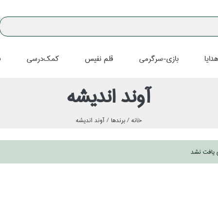
دايا
بازي-سرگرمي
قلم نفيس
كمك‌درسي
ف
آوند انديشه
خانه /
برندها /
آوند انديشه
ي يافت نشد