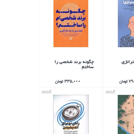
راتژي
چگونه برند شخصي را
ساختم
ومان
335,000 تومان