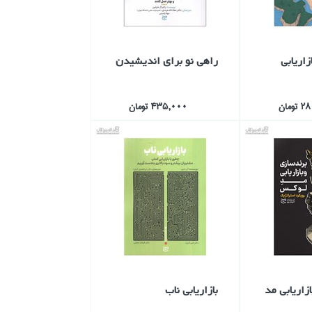
زاريابي
راهي نو براي انديشيدن
ومان
435,000 تومان
زاريابي مد
بازاريابي ناب