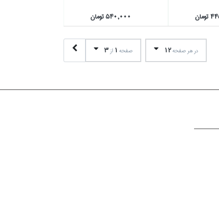
ومان
540,000 تومان
3
1
12
در هر صفحه
صفحه
از