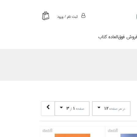
ثبت نام / ورود
روش فوق‌العاده كتاب
3
1
12
در هر صفحه
صفحه
از