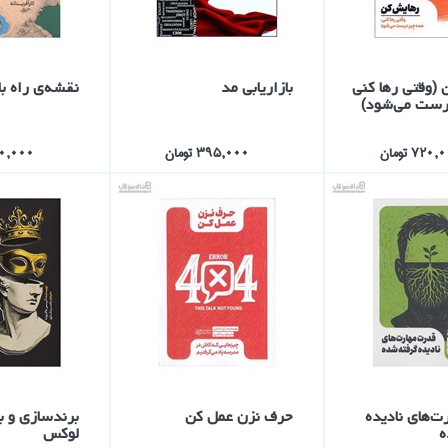
(وقتي رها كني
بازاريابي مد
نقشه‌ي راه با
رست مي‌شود)
720 تومان
395,000 تومان
280,000 ت
ت‌هاي ناديده
حرف نزن عمل كن
برندسازي و با
ه
لوكس