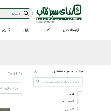
لوازم‌التحرير
كتاب
پازل
گالري-ه
فيلتر بر اساس دسته‌بندي
1-12
از
28
مرتب سازي بر 
كتاب
اقتصاد ، مديريت
كارآفريني