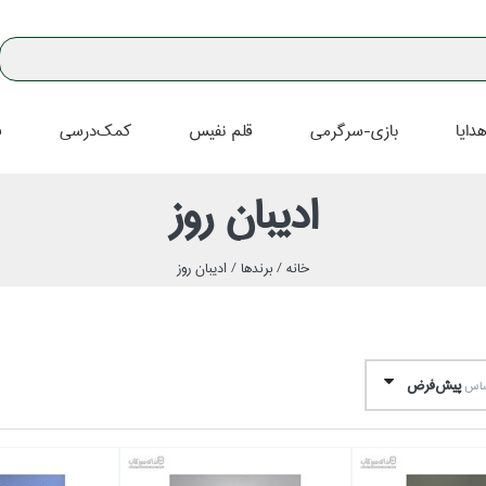
دايا
بازي-سرگرمي
قلم نفيس
كمك‌درسي
ف
اديبان روز
خانه /
برندها /
اديبان روز
پيش‌فرض
اساس