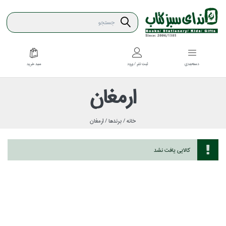
سبد خريد
دسته‌بندي
ثبت نام / ورود
ارمغان
خانه /
برندها /
ارمغان
كالايي يافت نشد