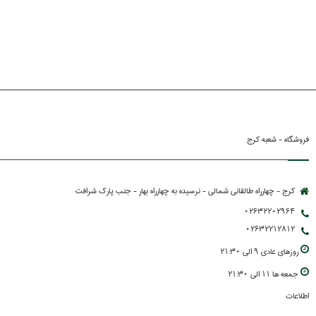
فروشگاه - شعبه کرج
کرج - چهارراه طالقانی شمالی - نرسیده به چهارراه بهار - جنب پارك شرافت
02632202964
02632212812
روزهاي عادي 9 الي 21:30
جمعه ها 11 الي 21:30
اطلاعات