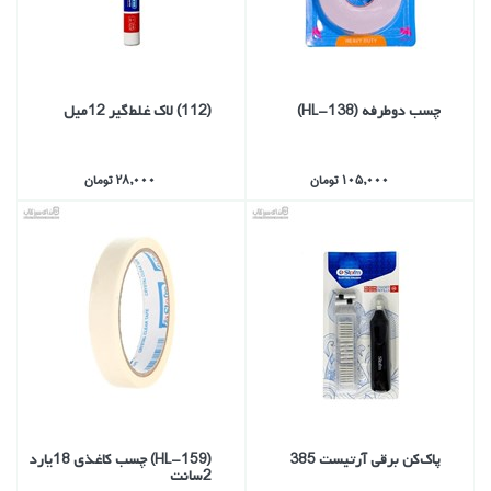
چسب دوطرفه (HL-138)
(112) لاك غلط‌گير 12ميل
105,000 تومان
28,000 تومان
پاك‌كن برقي آرتيست 385
(HL-159) چسب كاغذي 18يارد
2سانت