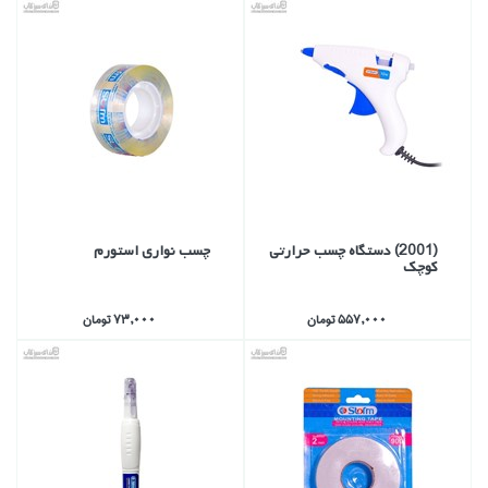
(2001) دستگاه چسب حرارتي
چسب نواري استورم
كوچك
557,000 تومان
73,000 تومان