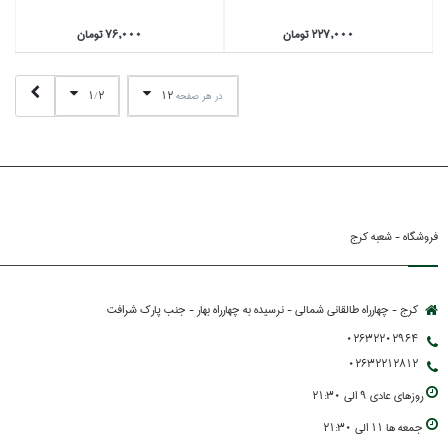
227,000 تومان
76,000 تومان
1
2
12
در هر صفحه
/
فروشگاه - شعبه کرج
کرج - چهارراه طالقانی شمالی - نرسیده به چهارراه بهار - جنب پارك شرافت
02632202964
02632212812
روزهاي عادي 9 الي 21:30
جمعه ها 11 الي 21:30