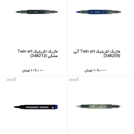
ماژيك اكريليك Twin art آبي
ماژيك اكريليك Twin art
(348209)
مشكي (348212)
107,000 تومان
107,000 تومان