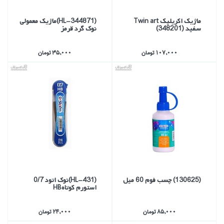
ماژيك اكريليك Twin art
(HL-344871)ماژيك معمولي
سفيد (348201)
نوك گرد قرمز
107,000 تومان
35,000 تومان
(130625) چسب فوم 60 ميل
(HL-431)نوك اتود 0/7
استورم كوتاهHB
85,000 تومان
24,000 تومان