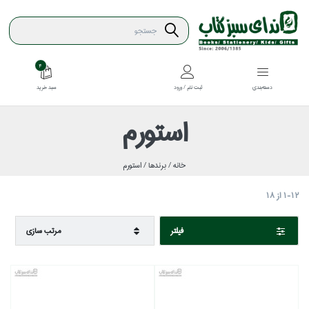
4
سبد خريد
دسته‌بندي
ثبت نام / ورود
استورم
خانه /
برندها /
استورم
1-12
از
18
فيلتر
مرتب سازي