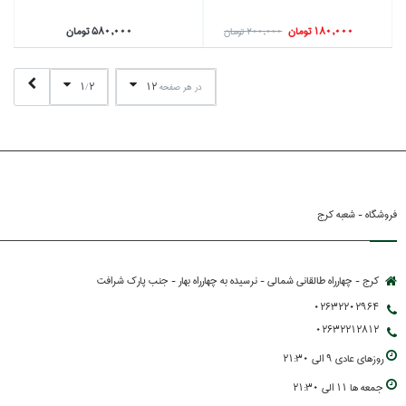
180,000 تومان
580,000 تومان
200,000 تومان
1
2
12
در هر صفحه
/
فروشگاه - شعبه کرج
کرج - چهارراه طالقانی شمالی - نرسیده به چهارراه بهار - جنب پارك شرافت
02632202964
02632212812
روزهاي عادي 9 الي 21:30
جمعه ها 11 الي 21:30