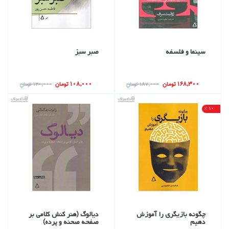
سينما و فلسفه
صبر سبز
168,300 تومان
108,000 تومان
187,000 تومان
120,000 تومان
10 %
چگونه بازيگري را آموزش
ديالوگ (هنر كنش كلامي بر
دهيم
صفحه صحنه و پرده)