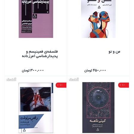
من و تو
فلسفه‌ي فمينيسم و
پديدارشناسي امرزنانه
450,000 تومان
300,000 تومان
10 %
10 %