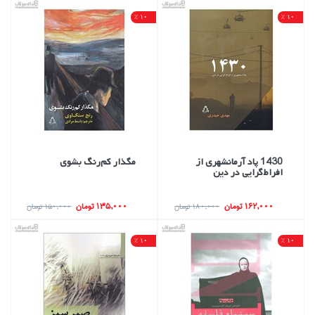
10 %
10 %
1430 پاد آرمانشهري از
مگذار كم‌رنگ بشوي
افراط‌گرايي در دين
162,000 تومان
135,000 تومان
180,000 تومان
150,000 تومان
10 %
10 %