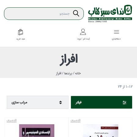
سبد خريد
دسته‌بندي
ثبت نام / ورود
افراز
خانه /
برندها /
افراز
1-12
از
24
فيلتر
مرتب سازي