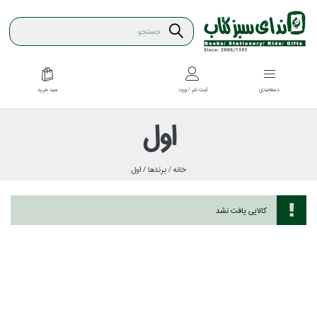
سبد خريد
دسته‌بندي
ثبت نام / ورود
اول
خانه /
برندها /
اول
كالايي يافت نشد