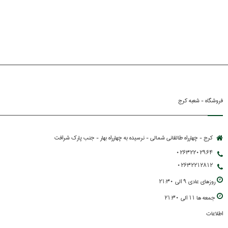
فروشگاه - شعبه کرج
کرج - چهارراه طالقانی شمالی - نرسیده به چهارراه بهار - جنب پارك شرافت
02632202964
02632212812
روزهاي عادي 9 الي 21:30
جمعه ها 11 الي 21:30
اطلاعات