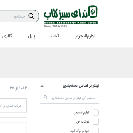
لوازم‌التحرير
كتاب
پازل
گالري-ه
فيلتر بر اساس دسته‌بندي
1-12
از
25
مرتب سازي بر 
لوازم‌التحرير
نوشت افزار
اتود و نوك اتود