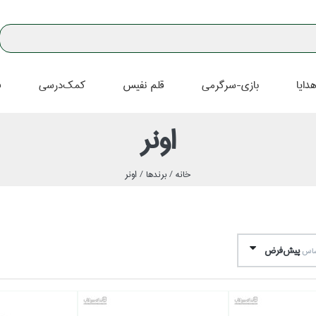
دايا
بازي-سرگرمي
قلم نفيس
كمك‌درسي
ف
اونر
خانه /
برندها /
اونر
پيش‌فرض
اساس