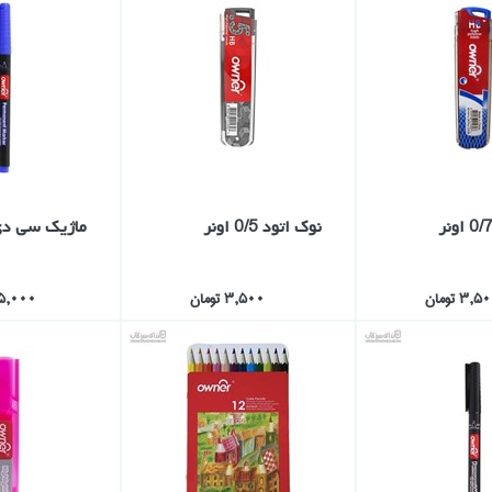
نوك اتود 0/5 اونر
ماژيك سي دي 
3,5 تومان
3,500 تومان
115,000 ت