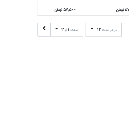
مان
57,500 تومان
3
1
12
در هر صفحه
صفحه
از