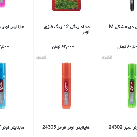
 دي مشكي M
مداد رنگي 12 رنگ فلزي
هايلايتر اونر صو
اونر
60, تومان
62,000 تومان
57,500 تو
 سبز 24302
هايلايتر اونر قرمز 24305
هايلايتر اونر آبي 