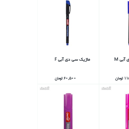
آبي M
ماژيك سي دي آبي F
ومان
60,500 تومان