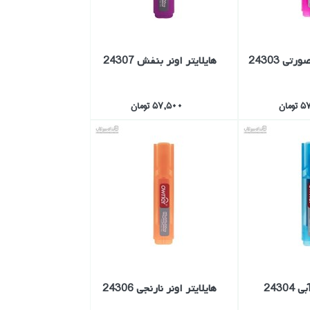
رتي 24303
هايلايتر اونر بنفش 24307
مان
57,500 تومان
24304
هايلايتر اونر نارنجي 24306