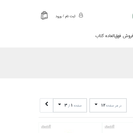
ثبت نام / ورود
روش فوق‌العاده كتاب
3
1
12
در هر صفحه
صفحه
از