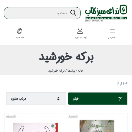
سبد خريد
دسته‌بندي
ثبت نام / ورود
بركه خورشيد
خانه /
برندها /
بركه خورشيد
1-6
از
6
فيلتر
مرتب سازي