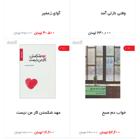
وقتي نازلي آمد
آواي زمفير
230,000 تومان
40,500 تومان
45,000 تومان
10 %
10 %
خواب دم صبح
عهد شكستن كار من نيست
57,600 تومان
16,200 تومان
64,000 تومان
18,000 تومان