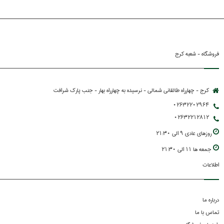
فروشگاه - شعبه کرج
کرج - چهارراه طالقانی شمالی - نرسیده به چهارراه بهار - جنب پارك شرافت
02632202964
02632212812
روزهاي عادي 9 الي 21:30
جمعه ها 11 الي 21:30
اطلاعات
درباره ما
تماس با ما