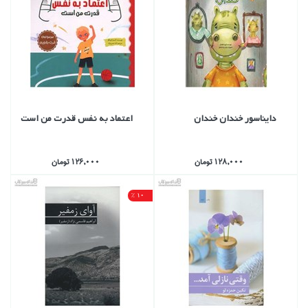
دايناسور خندان خندان
اعتماد به نفس قدرت من است
128,000 تومان
126,000 تومان
10 %