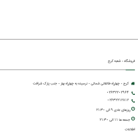
فروشگاه - شعبه کرج
کرج - چهارراه طالقانی شمالی - نرسیده به چهارراه بهار - جنب پارك شرافت
02632202964
02632212812
روزهاي عادي 9 الي 21:30
جمعه ها 11 الي 21:30
اطلاعات