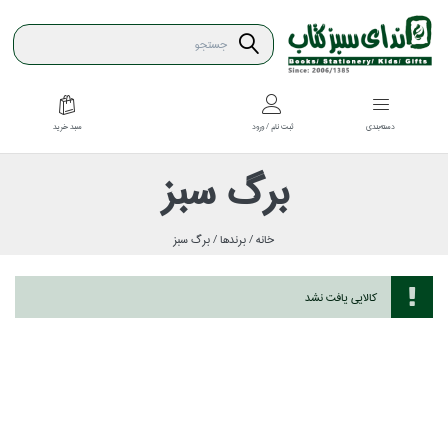
سبد خريد
دسته‌بندي
ثبت نام / ورود
برگ سبز
خانه /
برندها /
برگ سبز
كالايي يافت نشد