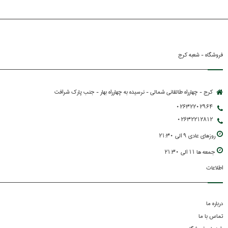
فروشگاه - شعبه کرج
کرج - چهارراه طالقانی شمالی - نرسیده به چهارراه بهار - جنب پارك شرافت
02632202964
02632212812
روزهاي عادي 9 الي 21:30
جمعه ها 11 الي 21:30
اطلاعات
درباره ما
تماس با ما