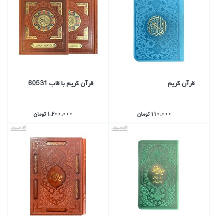
قرآن كريم
قرآن كريم با قاب 60531
110,000 تومان
1,200,000 تومان