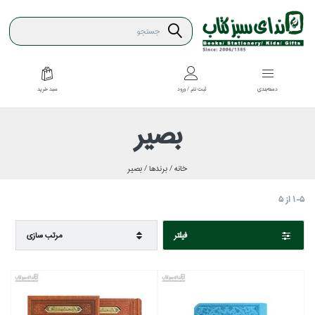
سبد خريد
دسته‌بندي
ثبت نام / ورود
بصير
خانه /
برندها /
بصير
1-5
از
5
فيلتر
مرتب سازي