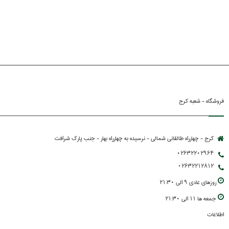
فروشگاه - شعبه کرج
کرج - چهارراه طالقانی شمالی - نرسیده به چهارراه بهار - جنب پارك شرافت
02632202964
02632212812
روزهاي عادي 9 الي 21:30
جمعه ها 11 الي 21:30
اطلاعات