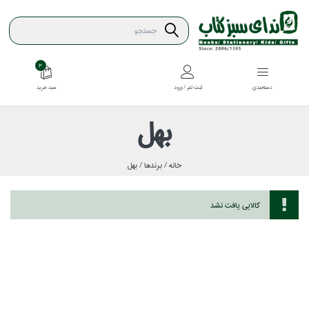
3
سبد خريد
دسته‌بندي
ثبت نام / ورود
بهل
خانه /
برندها /
بهل
كالايي يافت نشد