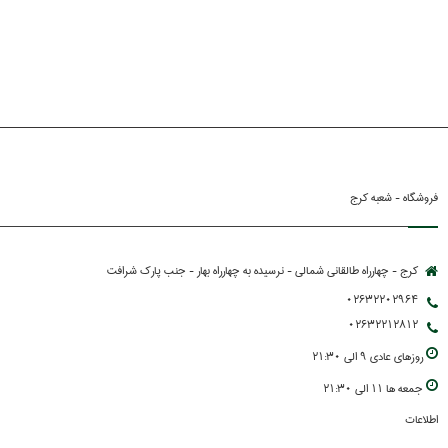
فروشگاه - شعبه کرج
کرج - چهارراه طالقانی شمالی - نرسیده به چهارراه بهار - جنب پارك شرافت
02632202964
02632212812
روزهاي عادي 9 الي 21:30
جمعه ها 11 الي 21:30
اطلاعات