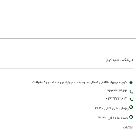
فروشگاه - شعبه کرج
کرج - چهارراه طالقانی شمالی - نرسیده به چهارراه بهار - جنب پارك شرافت
02632202964
02632212812
روزهاي عادي 9 الي 21:30
جمعه ها 11 الي 21:30
اطلاعات