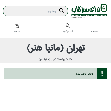
سبد خريد
دسته‌بندي
ثبت نام / ورود
تهران (مانيا هنر)
خانه /
برندها /
تهران (مانيا هنر)
كالايي يافت نشد