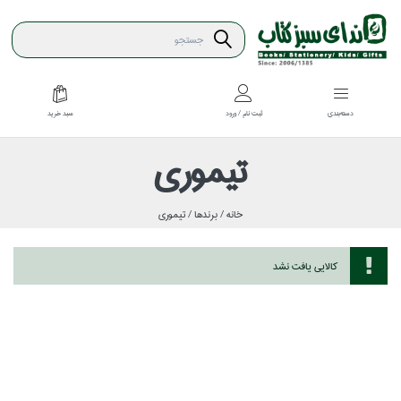
سبد خريد
دسته‌بندي
ثبت نام / ورود
تيموري
خانه /
برندها /
تيموري
كالايي يافت نشد