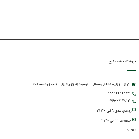
فروشگاه - شعبه کرج
کرج - چهارراه طالقانی شمالی - نرسیده به چهارراه بهار - جنب پارك شرافت
02632202964
02632212812
روزهاي عادي 9 الي 21:30
جمعه ها 11 الي 21:30
اطلاعات