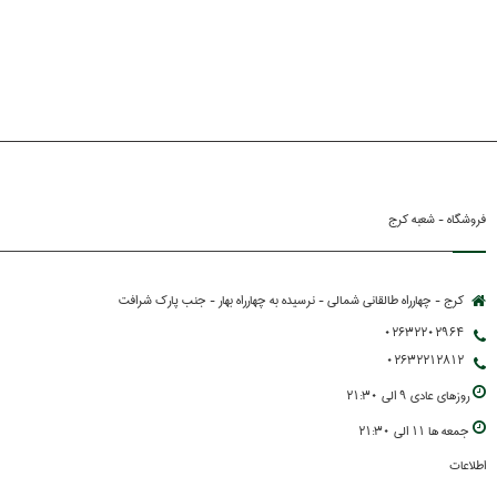
فروشگاه - شعبه کرج
کرج - چهارراه طالقانی شمالی - نرسیده به چهارراه بهار - جنب پارك شرافت
02632202964
02632212812
روزهاي عادي 9 الي 21:30
جمعه ها 11 الي 21:30
اطلاعات