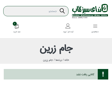
4
سبد خريد
دسته‌بندي
ثبت نام / ورود
جام زرين
خانه /
برندها /
جام زرين
كالايي يافت نشد