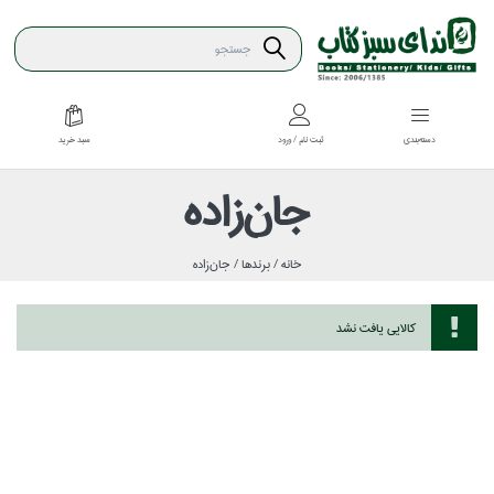
سبد خريد
دسته‌بندي
ثبت نام / ورود
جان‌زاده
خانه /
برندها /
جان‌زاده
كالايي يافت نشد