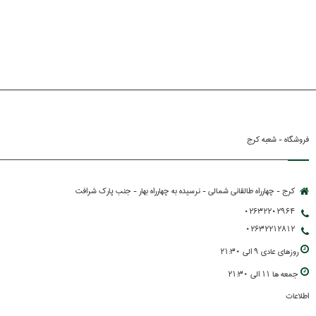
فروشگاه - شعبه کرج
کرج - چهارراه طالقانی شمالی - نرسیده به چهارراه بهار - جنب پارك شرافت
02632202964
02632212812
روزهاي عادي 9 الي 21:30
جمعه ها 11 الي 21:30
اطلاعات