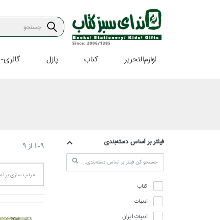
لوازم‌التحرير
كتاب
پازل
گالري-ه
فيلتر بر اساس دسته‌بندي
1-9
از
9
مرتب سازي بر 
كتاب
ادبيات
ادبيات ايران