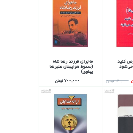
وض كنيد
ماجراي فرزند رضا شاه
ي‌شود
(سقوط هواپيماي عليرضا
پهلوي)
700,000 تومان
120,000 تومان