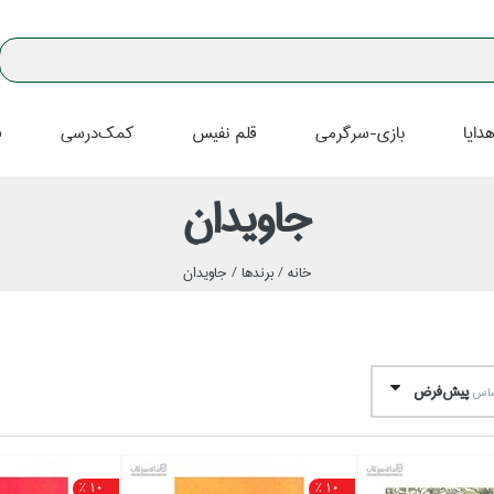
دايا
بازي-سرگرمي
قلم نفيس
كمك‌درسي
ف
جاويدان
خانه /
برندها /
جاويدان
پيش‌فرض
اساس
10 %
10 %