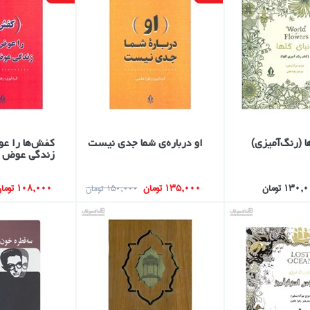
ا (رنگ‌آميزي)
او درباره‌ي شما جدي نيست
كفش‌ها‌ را ع
زندگي عوض م
130 تومان
135,000 تومان
108,000 تومان
150,000 تومان