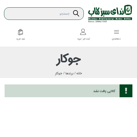
سبد خريد
دسته‌بندي
ثبت نام / ورود
جوكار
خانه /
برندها /
جوكار
كالايي يافت نشد