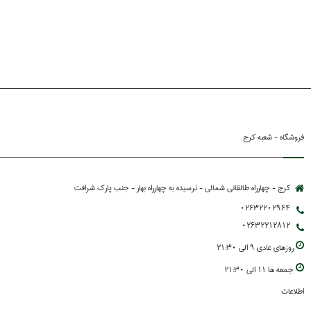
فروشگاه - شعبه کرج
کرج - چهارراه طالقانی شمالی - نرسیده به چهارراه بهار - جنب پارك شرافت
02632202964
02632212812
روزهاي عادي 9 الي 21:30
جمعه ها 11 الي 21:30
اطلاعات