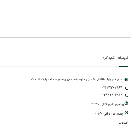
فروشگاه - شعبه کرج
کرج - چهارراه طالقانی شمالی - نرسیده به چهارراه بهار - جنب پارك شرافت
02632202964
02632212812
روزهاي عادي 9 الي 21:30
جمعه ها 11 الي 21:30
اطلاعات