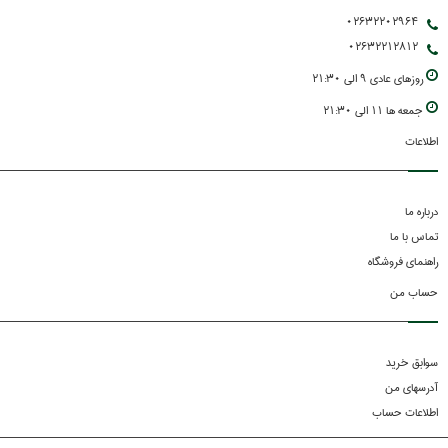
02632202964
02632212812
روزهاي عادي 9 الي 21:30
جمعه ها 11 الي 21:30
اطلاعات
درباره ما
تماس با ما
راهنمای فروشگاه
حساب من
سوابق خرید
آدرسهای من
اطلاعات حساب