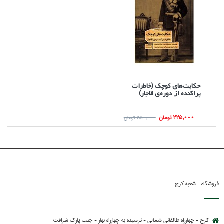
حكايت‌هاي كوچك (خاطرات
پراكنده از دوره‌ي قاجار)
225,000 تومان
250,000 تومان
فروشگاه - شعبه کرج
کرج - چهارراه طالقانی شمالی - نرسیده به چهارراه بهار - جنب پارك شرافت