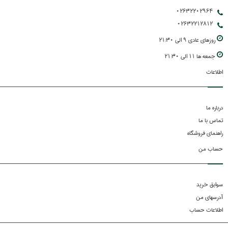
02632202964
02632212812
روزهاي عادي 9 الي 21:30
جمعه ها 11 الي 21:30
اطلاعات
درباره ما
تماس با ما
راهنمای فروشگاه
حساب من
سوابق خرید
آدرسهای من
اطلاعات حساب